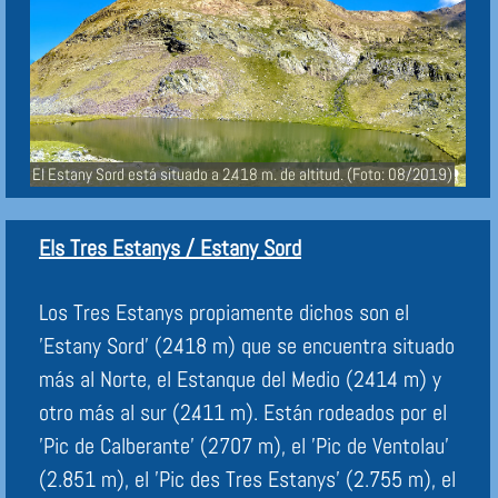
El Estany Sord está situado a 2.418 m. de altitud. (Foto: 08/2019)
Els Tres Estanys / Estany Sord
Los Tres Estanys propiamente dichos son el
'Estany Sord' (2418 m) que se encuentra situado
más al Norte, el Estanque del Medio (2414 m) y
otro más al sur (2.411 m). Están rodeados por el
'Pic de Calberante' (2707 m), el 'Pic de Ventolau'
(2.851 m),
el 'Pic des Tres Estanys' (2.755 m), el