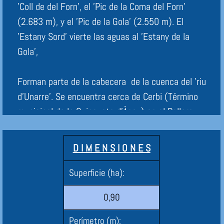
'Coll de del Forn',
el 'Pic de la Coma del Forn'
(2.683 m), y el 'Pic de la Gola' (2.550 m). El
'Estany Sord' vierte las aguas al 'Estany de la
Gola',
Forman parte de la cabecera de la cuenca del 'riu
d'Unarre'. Se encuentra cerca de Cerbi (Término
municipal de la Guingueta d'Àneu) en el Pallars
Sobirà. Esta dentró del "Parc Natural de l'Alt
Pirineu."
D I M E N S I O N E S
Fuente: Viquipèdia
Superficie (ha):
0,90
Perímetro (m):