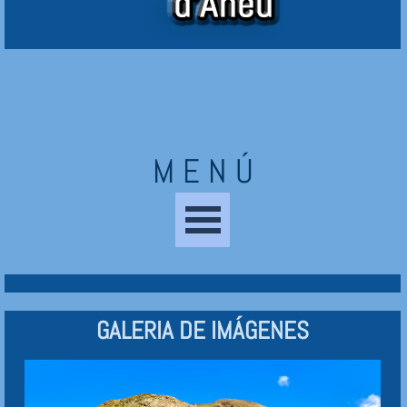
M E N Ú
Saltar menú
GALERIA DE IMÁGENES