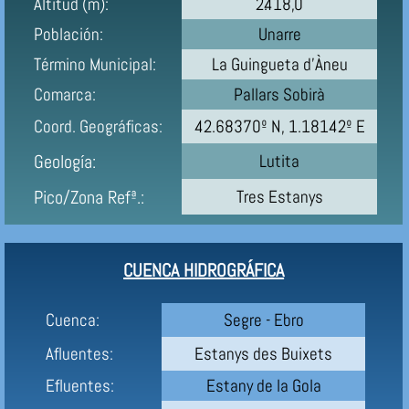
Altitud (m):
2.418,0
Población:
Unarre
Término Municipal:
La Guingueta d'Àneu
Comarca:
Pallars Sobirà
Coord. Geográficas:
42.68370º N, 1.18142º E
Geología:
Lutita
Pico/Zona Refª.:
Tres Estanys
CUENCA HIDROGRÁFICA
Cuenca:
Segre - Ebro
Afluentes:
Estanys des Buixets
Efluentes:
Estany de la Gola