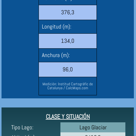
376,3
Longitud (m):
134,0
Anchura (m):
96,0
Medición: Institud Cartogràfic de
Catalunya / CalcMaps.com
CLASE Y SITUACIÓN
Tipo Lago:
Lago Glaciar